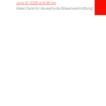
June 10, 2026 at 6:06 pm
Vielen Dank für die wertvolle Wissensvermittlung!
Reply
Dr. Pauline Trienes
says:
June 10, 2026 at 6:05 pm
Vielen Dank für den tollen Vortrag!
Reply
Lidia Vidator
says:
June 10, 2026 at 6:05 pm
Vielen lieben Dank
Reply
Herr Alireza Rouhi Schalmai
says:
June 10, 2026 at 6:04 pm
Vielen Dank!