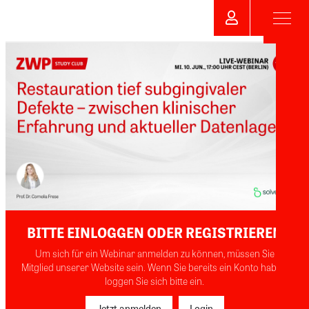
BITTE EINLOGGEN ODER REGISTRIEREN
Um sich für ein Webinar anmelden zu können, müssen Sie
Mitglied unserer Website sein. Wenn Sie bereits ein Konto haben,
loggen Sie sich bitte ein.
Jetzt anmelden
Login