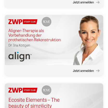
Jetzt anmelden
1
CME
Aligner-Therapie als
Vorbehandlung der
prothetischen Rekonstruktion
Dr.
Ina Köttgen
Jetzt anmelden
1
CME
Ecosite Elements – The
beauty of simplicity