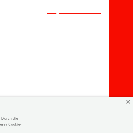
en:
zwp-online.info
×
 Durch die
erer Cookie-