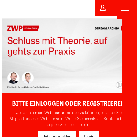
BITTE EINLOGGEN ODER REGISTRIEREN
Um sich für ein Webinar anmelden zu können, müssen Sie
Mitglied unserer Website sein. Wenn Sie bereits ein Konto haben,
loggen Sie sich bitte ein.
Jetzt anmelden
Login