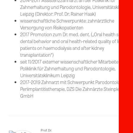
2014–2017 Assistenzzahnarzt an der Poliklinik für
Zahnerhaltung und Parodontologie, Universitätsklinikum
Leipzig (Direktor: Prof. Dr. Rainer Haak)
wissenschaftliche Schwerpunkte: zahnärztliche
Versorgung von Risikopatienten
2017 Promotion zum Dr. med. dent. („Oral health situation
dental behavior and oral health-related quality of life in
patients on haemodialysis and after kidney
transplantation“)
seit 11/2017 externer wissenschaftlicher Mitarbeiter an de
Poliklinik für Zahnerhaltung und Parodontologie,
Universitätsklinikum Leipzig
2017–2019 Zahnarzt mit Schwerpunkt Parodontologie un
Periimplantitistherapie, DZS Die Zahnärzte Steinpleis MVZ
GmbH
Prof. Dr.