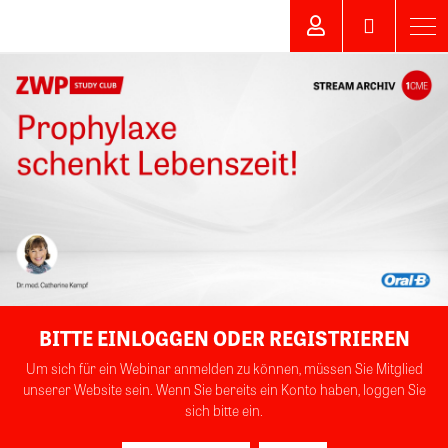
BITTE EINLOGGEN ODER REGISTRIEREN
Um sich für ein Webinar anmelden zu können, müssen Sie Mitglied
unserer Website sein. Wenn Sie bereits ein Konto haben, loggen Sie
sich bitte ein.