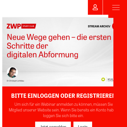
BITTE EINLOGGEN ODER REGISTRIEREN
Um sich für ein Webinar anmelden zu können, müssen Sie
Mitglied unserer Website sein. Wenn Sie bereits ein Konto haben,
loggen Sie sich bitte ein.
Jetzt anmelden
Login