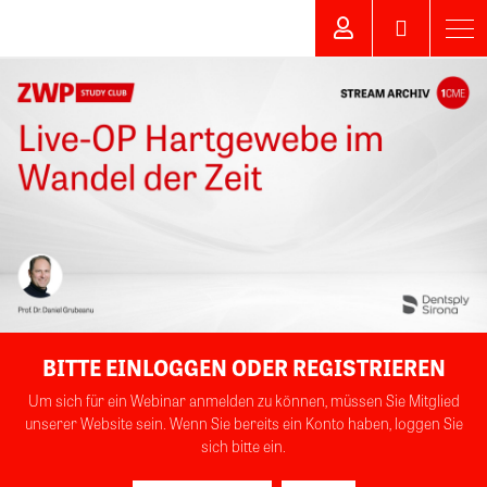
BITTE EINLOGGEN ODER REGISTRIEREN
Um sich für ein Webinar anmelden zu können, müssen Sie Mitglied
unserer Website sein. Wenn Sie bereits ein Konto haben, loggen Sie
sich bitte ein.