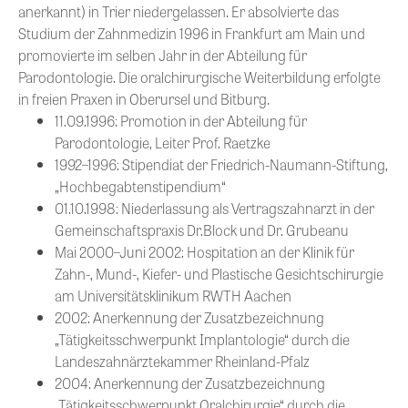
anerkannt) in Trier niedergelassen. Er absolvierte das
Studium der Zahnmedizin 1996 in Frankfurt am Main und
promovierte im selben Jahr in der Abteilung für
Parodontologie. Die oralchirurgische Weiterbildung erfolgte
in freien Praxen in Oberursel und Bitburg.
11.09.1996: Promotion in der Abteilung für
Parodontologie, Leiter Prof. Raetzke
1992–1996: Stipendiat der Friedrich-Naumann-Stiftung,
„Hochbegabtenstipendium“
01.10.1998: Niederlassung als Vertragszahnarzt in der
Gemeinschaftspraxis Dr.Block und Dr. Grubeanu
Mai 2000–Juni 2002: Hospitation an der Klinik für
Zahn-, Mund-, Kiefer- und Plastische Gesichtschirurgie
am Universitätsklinikum RWTH Aachen
2002: Anerkennung der Zusatzbezeichnung
„Tätigkeitsschwerpunkt Implantologie“ durch die
Landeszahnärztekammer Rheinland-Pfalz
2004: Anerkennung der Zusatzbezeichnung
„Tätigkeitsschwerpunkt Oralchirurgie“ durch die