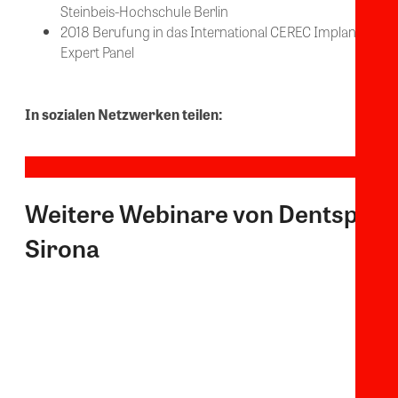
Steinbeis-Hochschule Berlin
2018 Berufung in das International CEREC Implantology
Expert Panel
In sozialen Netzwerken teilen:
Weitere Webinare von Dentsply
Sirona
1
CME
Sie haben die Wahl – die richtige
Falls wir uns noch nicht
Polymerisationslampe beim
Zementieren
kennen: