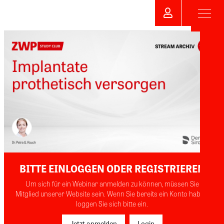
BITTE EINLOGGEN ODER REGISTRIEREN
Um sich für ein Webinar anmelden zu können, müssen Sie
Mitglied unserer Website sein. Wenn Sie bereits ein Konto haben,
loggen Sie sich bitte ein.
Jetzt anmelden
Login