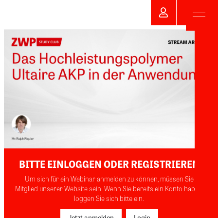
BITTE EINLOGGEN ODER REGISTRIEREN
Um sich für ein Webinar anmelden zu können, müssen Sie
Mitglied unserer Website sein. Wenn Sie bereits ein Konto haben,
loggen Sie sich bitte ein.
Jetzt anmelden
Login