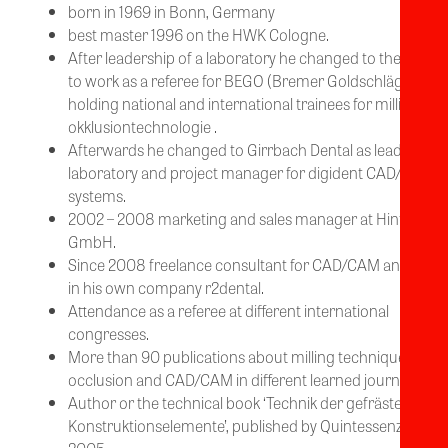
born in 1969 in Bonn, Germany
best master 1996 on the HWK Cologne.
After leadership of a laboratory he changed to the indust
to work as a referee for BEGO (Bremer Goldschlägerei)
holding national and international trainees for milling- an
okklusiontechnologie .
Afterwards he changed to Girrbach Dental as leader of t
laboratory and project manager for digident CAD/CAM
systems.
2002 – 2008 marketing and sales manager at Hint-ELs
GmbH.
Since 2008 freelance consultant for CAD/CAM and auth
in his own company r2dental.
Attendance as a referee at different international
congresses.
More than 90 publications about milling technique,
occlusion and CAD/CAM in different learned journals.
Author or the technical book ‘Technik der gefrästen
Konstruktionselemente’, published by Quintessenz-Verla