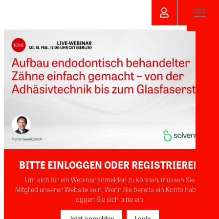
BITTE EINLOGGEN ODER REGISTRIEREN
Um sich für ein Webinar anmelden zu können, müssen Sie
Mitglied unserer Website sein. Wenn Sie bereits ein Konto haben,
loggen Sie sich bitte ein.
Jetzt anmelden
Login