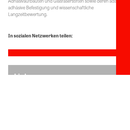
Adhäsivaufbauten und Glasfaserstiften sowie deren adäquate
adhäsive Befestigung und wissenschaftliche
Langzeitbewertung.
In sozialen Netzwerken teilen:
Links
Technisches Produktprofil 3M™ Scotchbond™
Universal Plus
Technisches Produktprofil 3M™ RelyX™ Universal
Kostenloses Muster 3M™ RelyX™ Universal
Kostenloses Muster 3M™ Scotchbond™ Universal
Plus