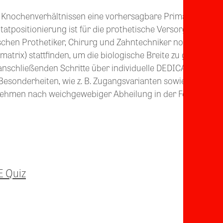
nochenverhältnissen eine vorhersagbare Primärstabilität
atpositionierung ist für die prothetische Versorgung und 
schen Prothetiker, Chirurg und Zahntechniker notwendig.
rix) stattfinden, um die biologische Breite zu gewährleis
 anschließenden Schritte über individuelle DEDICAM PEEK
Besonderheiten, wie z. B. Zugangsvarianten sowie verschie
nehmen nach weichgewebiger Abheilung in der Folge die sit
E Quiz