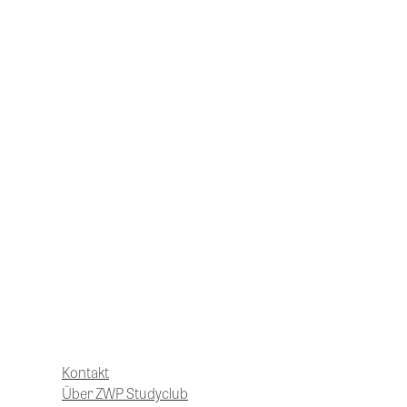
Komplexe Rekonstruktion im parodontal
Falls wir un
Dr.
Sangeeta Pa
Schauen Sie doch mal vorbei!
Externer Sinuslift mit sim
Kontakt
Über ZWP Studyclub