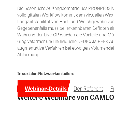
Die besondere Außengeometrie des PROGRESSIVE-L
volldigitalen Workflow kommt dem virtuellen Wax-
Langzeitstabilität von Hart- und Weichgewebe vo
Gegebenenfalls muss bei erkennbaren Defiziten ei
Während der Live-OP wurden die Vorteile und Mög
Gingivaformer und individuelle DEDICAM PEEK Abf
augmentative Verfahren bei etwaigen Volumendefi
Abformung.
In sozialen Netzwerken teilen:
Webinar-Details
Der Referent
F
Weitere Webinare von CAMLO