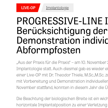
LIVE-OP
Implantologie
PROGRESSIVE-LINE Imp
Berücksichtigung der
Demonstration indiv
Abformpfosten
„Aus der Praxis für die Praxis“ – am 10. November
Implantologie statt. Auch diesmal gab es wieder e
einer Live-OP mit Dr. Theodor Thiele, M.Sc.,M.S
mit Vorbereitung und Demonstration individuelle
November stattfand, konnten in diesem Jahr die Ü
Die Beachtung der biologischen Breite ist ein wich
horizontale Implantatposition zu einer Verletzun