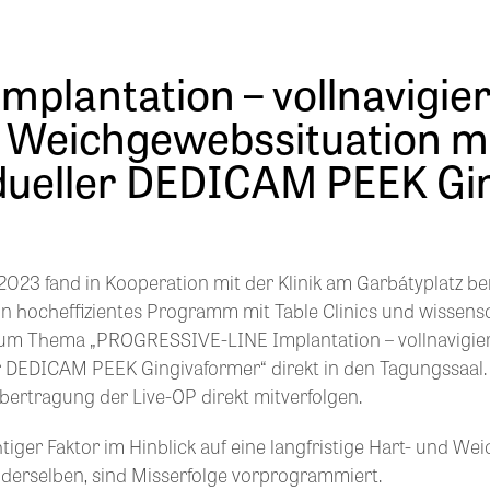
lantation – vollnavigier
 Weichgewebssituation m
idueller DEDICAM PEEK Gi
 2023 fand in Kooperation mit der Klinik am Garbátyplatz b
in hocheffizientes Programm mit Table Clinics und wissens
c. zum Thema „PROGRESSIVE-LINE Implantation – vollnavigi
r DEDICAM PEEK Gingivaformer“ direkt in den Tagungssaal. 
bertragung der Live-OP direkt mitverfolgen.
tiger Faktor im Hinblick auf eine langfristige Hart- und Weic
g derselben, sind Misserfolge vorprogrammiert.