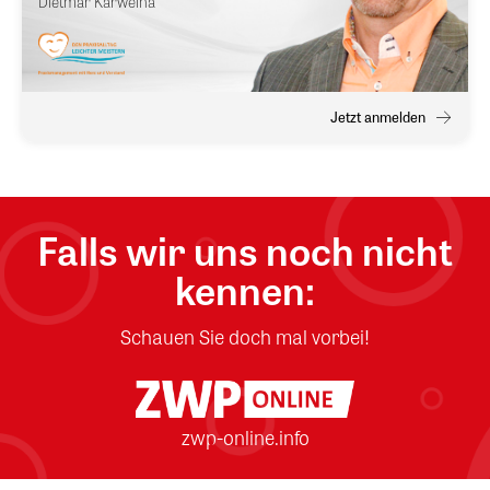
Dietmar Karweina
Jetzt anmelden
Falls wir uns noch nicht
kennen:
Schauen Sie doch mal vorbei!
zwp-online.info