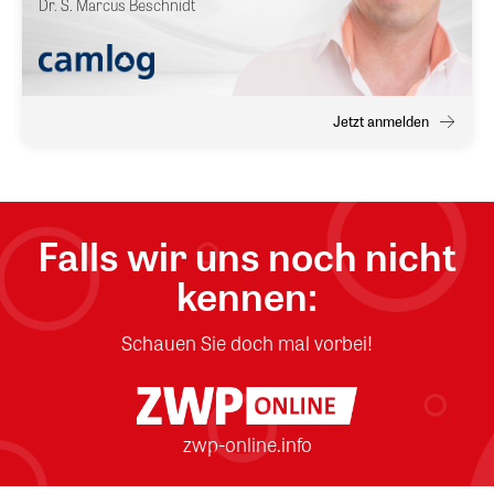
Dr. S.
Marcus Beschnidt
Jetzt anmelden
Falls wir uns noch nicht
kennen:
Schauen Sie doch mal vorbei!
zwp-online.info