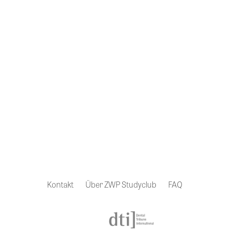
Falls wir uns noch nicht
kennen:
Schauen Sie doch mal vorbei!
zwp-online.info
Kontakt
Über ZWP Studyclub
FAQ