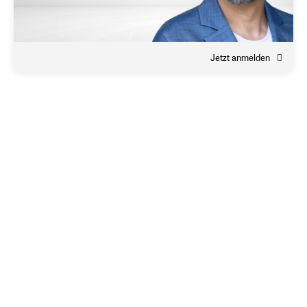
Jetzt anmelden
Falls wir uns noch nicht
kennen:
Schauen Sie doch mal vorbei!
zwp-online.info