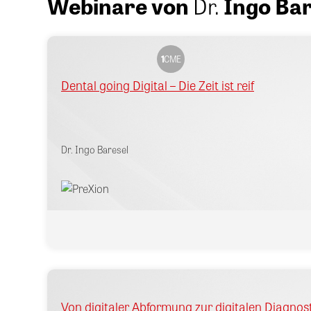
Webinare von
Dr.
Ingo Bar
1
CME
Dental going Digital – Die Zeit ist reif
Dr.
Ingo Baresel
Von digitaler Abformung zur digitalen Diagnost